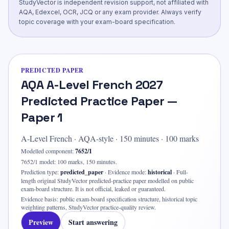
StudyVector is independent revision support, not affiliated with
AQA, Edexcel, OCR, JCQ or any exam provider. Always verify
topic coverage with your exam-board specification.
PREDICTED PAPER
AQA A-Level French 2027
Predicted Practice Paper —
Paper 1
A-Level French
·
AQA-style
·
150
minutes ·
100 marks
Modelled component:
7652/1
7652/1 model: 100 marks, 150 minutes.
Prediction type:
predicted_paper
·
Evidence mode:
historical
·
Full-
length original StudyVector predicted-practice paper modelled on public
exam-board structure. It is not official, leaked or guaranteed.
Evidence basis:
public exam-board specification structure, historical topic
weighting patterns, StudyVector practice-quality review
.
Preview
Start answering