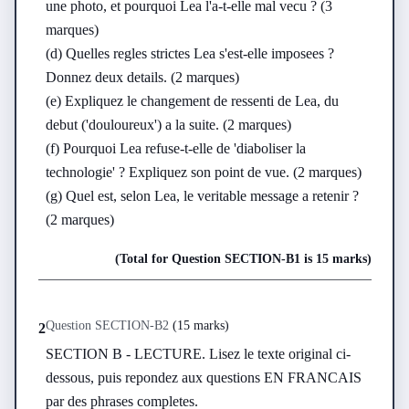
une photo, et pourquoi Lea l'a-t-elle mal vecu ? (3 
marques)

(d) Quelles regles strictes Lea s'est-elle imposees ? 
Donnez deux details. (2 marques)

(e) Expliquez le changement de ressenti de Lea, du 
debut ('douloureux') a la suite. (2 marques)

(f) Pourquoi Lea refuse-t-elle de 'diaboliser la 
technologie' ? Expliquez son point de vue. (2 marques)

(g) Quel est, selon Lea, le veritable message a retenir ? 
(2 marques)
(Total for Question
SECTION-B
1
is
15 marks
)
Question
SECTION-B
2
(
15 marks
)
2
SECTION B - LECTURE. Lisez le texte original ci-
dessous, puis repondez aux questions EN FRANCAIS 
par des phrases completes.
