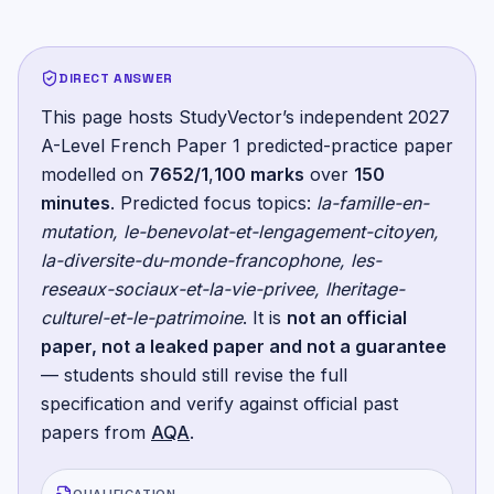
DIRECT ANSWER
This page hosts StudyVector’s independent
2027
A-Level French Paper 1
predicted-practice paper
modelled on
7652/1
,
100
marks
over
150
minutes
.
Predicted focus topics:
la-famille-en-
mutation, le-benevolat-et-lengagement-citoyen,
la-diversite-du-monde-francophone, les-
reseaux-sociaux-et-la-vie-privee, lheritage-
culturel-et-le-patrimoine
. It is
not an official
paper, not a leaked paper and not a guarantee
— students should still revise the full
specification and verify against official past
papers from
AQA
.
QUALIFICATION