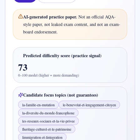
AI-generated practice paper.
Not an official
AQA-
style
paper, not leaked exam content, and not an exam-
board endorsement.
Predicted difficulty score (practice signal)
73
0–100 model (higher = more demanding)
Candidate focus topics (not guarantees)
la-famille-en-mutation
le-benevolat-et-lengagement-citoyen
la-diversite-du-monde-francophone
les-reseaux-sociaux-et-la-vie-privee
lheritage-culturel-et-le-patrimoine
limmigration-et-lintegration