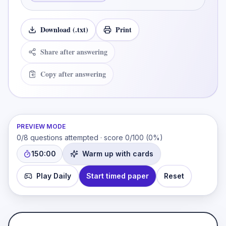
Download (.txt)
Print
Share after answering
Copy after answering
PREVIEW MODE
0
/
8
questions attempted · score
0
/
100
(
0
%)
150:00
Warm up with cards
Play Daily
Start timed paper
Reset