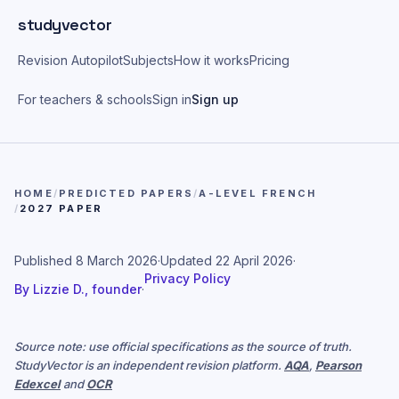
Skip to main content
studyvector
Revision Autopilot
Subjects
How it works
Pricing
For teachers & schools
Sign in
Sign up
HOME
/
PREDICTED PAPERS
/
A-LEVEL FRENCH
/
2027 PAPER
Published
8 March 2026
·
Updated
22 April 2026
·
Privacy Policy
By
Lizzie D., founder
·
Source note: use official specifications as the source of truth.
StudyVector is an independent revision platform.
AQA
,
Pearson
Edexcel
and
OCR