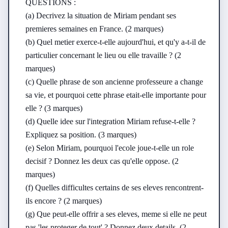
QUESTIONS :

(a) Decrivez la situation de Miriam pendant ses 
premieres semaines en France. (2 marques)

(b) Quel metier exerce-t-elle aujourd'hui, et qu'y a-t-il de 
particulier concernant le lieu ou elle travaille ? (2 
marques)

(c) Quelle phrase de son ancienne professeure a change 
sa vie, et pourquoi cette phrase etait-elle importante pour 
elle ? (3 marques)

(d) Quelle idee sur l'integration Miriam refuse-t-elle ? 
Expliquez sa position. (3 marques)

(e) Selon Miriam, pourquoi l'ecole joue-t-elle un role 
decisif ? Donnez les deux cas qu'elle oppose. (2 
marques)

(f) Quelles difficultes certains de ses eleves rencontrent-
ils encore ? (2 marques)

(g) Que peut-elle offrir a ses eleves, meme si elle ne peut 
pas 'les proteger de tout' ? Donnez deux details. (2 