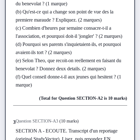
du benevolat ? (1 marque)

(b) Qu'est-ce qui a change son point de vue des la 
premiere maraude ? Expliquez. (2 marques)

(c) Combien d'heures par semaine consacre-t-il a 
l'association, et pourquoi doit-il 'jongler' ? (2 marques)

(d) Pourquoi ses parents s'inquietaient-ils, et pourquoi 
avaient-ils tort ? (2 marques)

(e) Selon Theo, que recoit-on reellement en faisant du 
benevolat ? Donnez deux details. (2 marques)

(f) Quel conseil donne-t-il aux jeunes qui hesitent ? (1 
marque)
(Total for Question
SECTION-A
2
is
10 marks
)
Question
SECTION-A
3
(
10 marks
)
3
SECTION A - ECOUTE. Transcript d'un reportage 
(original StudyVector). Lisez, puis repondez EN 