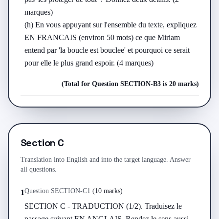
marques)

(h) En vous appuyant sur l'ensemble du texte, expliquez 
EN FRANCAIS (environ 50 mots) ce que Miriam 
entend par 'la boucle est bouclee' et pourquoi ce serait 
pour elle le plus grand espoir. (4 marques)
(Total for Question
SECTION-B
3
is
20 marks
)
Section C
Translation into English and into the target language. Answer
all questions.
Question
SECTION-C
1
(
10 marks
)
1
SECTION C - TRADUCTION (1/2). Traduisez le 
passage suivant EN ANGLAIS. Rendez le sens aussi 