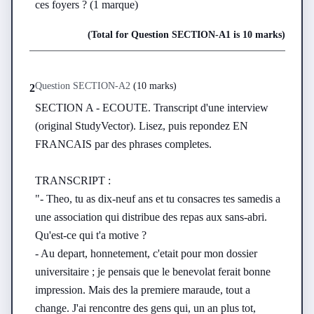
ces foyers ? (1 marque)
(Total for Question
SECTION-A
1
is
10 marks
)
Question
SECTION-A
2
(
10 marks
)
2
SECTION A - ECOUTE. Transcript d'une interview 
(original StudyVector). Lisez, puis repondez EN 
FRANCAIS par des phrases completes.

TRANSCRIPT :

"- Theo, tu as dix-neuf ans et tu consacres tes samedis a 
une association qui distribue des repas aux sans-abri. 
Qu'est-ce qui t'a motive ?

- Au depart, honnetement, c'etait pour mon dossier 
universitaire ; je pensais que le benevolat ferait bonne 
impression. Mais des la premiere maraude, tout a 
change. J'ai rencontre des gens qui, un an plus tot, 